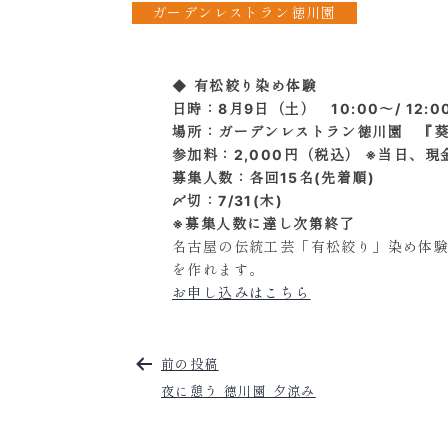
ガーデンレストラン徳川園
◆
有松絞り染め体験
日時：8月9日（土） 10:00～/ 12:
場所：ガーデンレストラン徳川園 『
参加料：2,000円（税込） ※当日、
募集人数：各回15名(先着順)
〆切：7/31(木)
※募集人数に達し次第終了
名古屋の伝統工芸「有松絞り」染め体
を作れます。
お
申し込みはこちら
前の投稿
投
夜に憩う 徳川園 夕涼み
稿
ナ