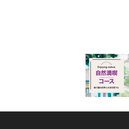
ビ
ゲ
ー
シ
ョ
ン