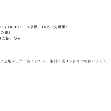
00～/ 14:00〜 ※各回、15名（先着順）
葵の間』
現金支払いのみ
験！生地を三角に折りたたみ、染料に浸ける深さや時間によって、