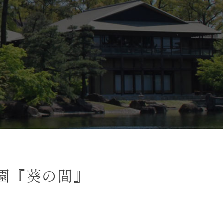
川園『葵の間』