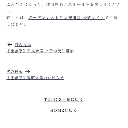
ふんだんに使った、清涼感あふれる一皿をお愉しみくださ
い。
詳しくは、
ガーデンレストラン徳川園 公式サイト
でご覧
ください。
前の投稿
投
【宝善亭】千成会席 ご予約受付開始
稿
ナ
ビ
次の投稿
ゲ
【宝善亭】臨時休業のお知らせ
ー
シ
TOPICS一覧に戻る
ョ
ン
HOMEに戻る